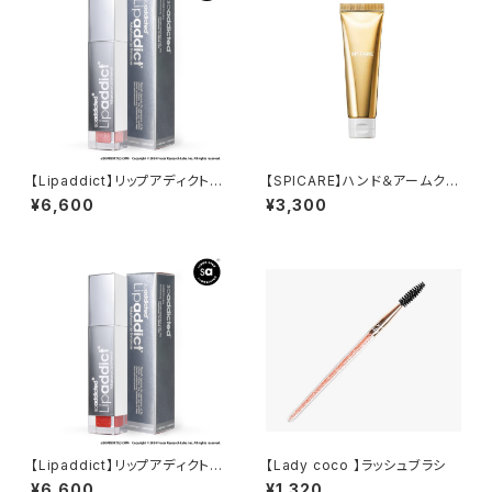
【Lipaddict】リップアディクト2
【SPICARE】ハンド＆アームクリ
08ラズルダズル
ーム
¥6,600
¥3,300
【Lipaddict】リップアディクト2
【Lady coco 】ラッシュブラシ
05セクシーセダクトレス
¥6,600
¥1,320