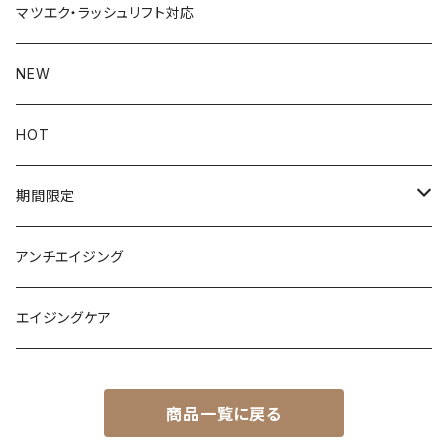
face
マツエク・ラッシュリフト対応
ファンデーション
eye
NEW
UVケア
まつ毛美容液
Lip
HOT
化粧下地
マスカラ
Day
brow
期間限定
クレンジング
アイライナー
Night
ティント
body
キャンペーン
アンチエイジング
プランパー
ファンデーション
エイジングケア
商品一覧に戻る