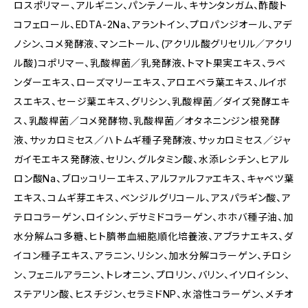
ロスポリマー、アルギニン、パンテノール、キサンタンガム、酢酸ト
コフェロール、EDTA-2Na、アラントイン、プロパンジオール、アデ
ノシン、コメ発酵液、マンニトール、(アクリル酸グリセリル／アクリ
ル酸)コポリマー、乳酸桿菌／乳発酵液、トマト果実エキス、ラベ
ンダーエキス、ローズマリーエキス、アロエベラ葉エキス、ルイボ
スエキス、セージ葉エキス、グリシン、乳酸桿菌／ダイズ発酵エキ
ス、乳酸桿菌／コメ発酵物、乳酸桿菌／オタネニンジン根発酵
液、サッカロミセス／ハトムギ種子発酵液、サッカロミセス／ジャ
ガイモエキス発酵液、セリン、グルタミン酸、水添レシチン、ヒアル
ロン酸Na、ブロッコリーエキス、アルファルファエキス、キャベツ葉
エキス、コムギ芽エキス、ベンジルグリコール、アスパラギン酸、ア
テロコラーゲン、ロイシン、デサミドコラーゲン、ホホバ種子油、加
水分解ムコ多糖、ヒト臍帯血細胞順化培養液、アブラナエキス、ダ
イコン種子エキス、アラニン、リシン、加水分解コラーゲン、チロシ
ン、フェニルアラニン、トレオニン、プロリン、バリン、イソロイシン、
ステアリン酸、ヒスチジン、セラミドNP、水溶性コラーゲン、メチオ