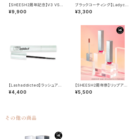
【SHEESH2周年記念】V3 VSPI
ブラックコーティング【Ladycoc
C クレイパック＋Cマスク＋アク
o】ラッシュマスカラ チャームイ
¥9,900
¥3,300
アゲル＋オリジナルショッパー付
ンクリージス
き特別セット
【Lashaddicted】ラッシュアデ
【SHEESH2周年祭】リップアデ
ィクト メジャーエクステンショ
ィクト ¥¥6,600(税込)→¥5,5
¥4,400
¥5,500
ンマスカラ
00(税込)
その他の商品