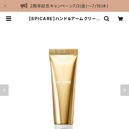
2周年記念キャンペーン7/3(金)〜7/16(木)
【SPICARE】ハンド＆アームクリーム
| spoon⁺eyelash オンライン ショ
ップSHEESH