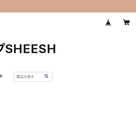
プSHEESH
P