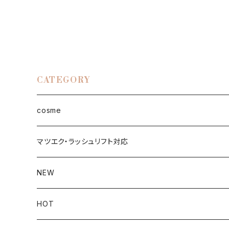
CATEGORY
cosme
face
マツエク・ラッシュリフト対応
ファンデーション
eye
NEW
UVケア
まつ毛美容液
Lip
HOT
化粧下地