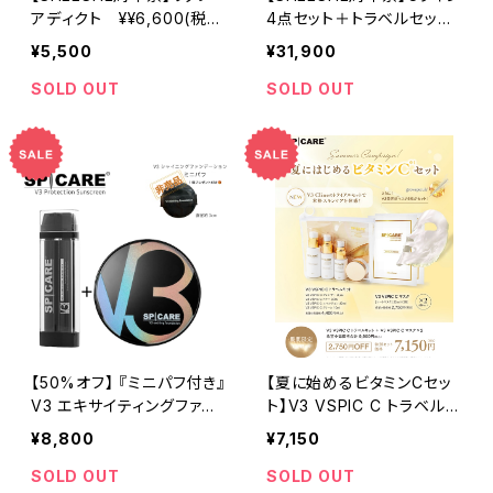
アディクト ¥¥6,600(税
4点セット＋トラベルセット
込)→¥5,500(税込)
＋デリバリーC ¥42,780(税
¥5,500
¥31,900
込)→¥31,900(税込)
SOLD OUT
SOLD OUT
【50%オフ】 『ミニパフ付き』
【夏に始めるビタミンCセッ
V3 エキサイティングファン
ト】V3 VSPIC C トラベルセ
デ＋V3 プロテクションサン
ット＋Cマスク②セット¥9,9
¥8,800
¥7,150
スクリーン（日焼け止め）【S
00(税込)→¥7,150(税込)
PICARE／スピケア】
SOLD OUT
SOLD OUT