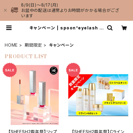
8/9(日)〜8/17(月)
お盆中の配送は通常よりお時間がかかる場合がござ
います
キャンペーン | spoon⁺eyelash オ
ンライン ショップSHEESH
HOME
期間限定
キャンペーン
PRODUCT LIST
【SHEESH2周年祭】リップ
【SHEESH2周年祭】Cライン