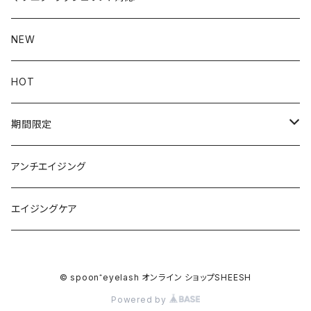
ファンデーション
eye
NEW
UVケア
まつ毛美容液
Lip
HOT
化粧下地
マスカラ
Day
brow
期間限定
クレンジング
アイライナー
Night
ティント
body
キャンペーン
アンチエイジング
プランパー
ファンデーション
エイジングケア
© spoon⁺eyelash オンライン ショップSHEESH
Powered by