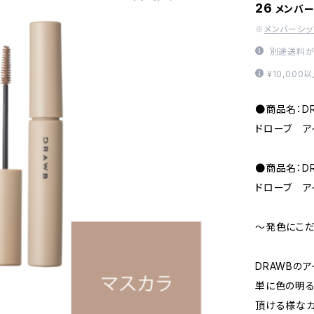
26
メンバ
※
メンバーシ
別途送料が
¥10,00
●商品名：DR
ドローブ ア
●商品名：DR
ドローブ ア
～発色にこ
DRAWBの
単に色の明る
頂ける様なカ