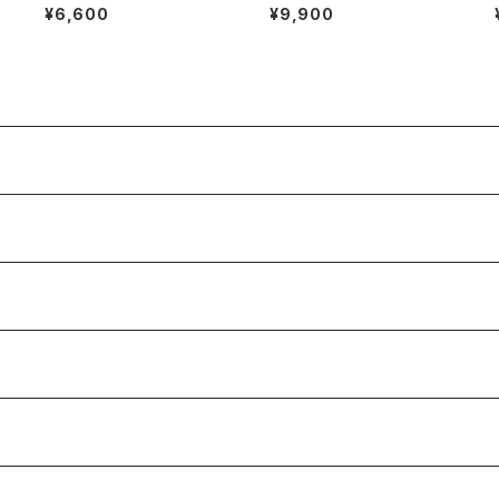
202コーラリスタ
PIC クレイパック＋Cマスク＋
¥6,600
¥9,900
アクアゲル＋オリジナルショッ
パー付き特別セット