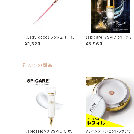
【Lady coco】ラッシュコーム
【spicare】VSPIC グロウミ
ト
¥1,320
¥3,960
その他の商品
【spicare】V3 VSPIC Ｃ サン
V3インテリジェントファンデ