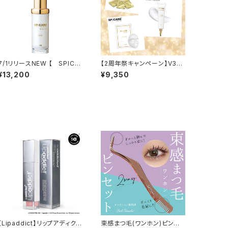
7/1リリースNEW 【 SPICA
【2周年祭キャンペーン】V3
RE 】V3 VSPIC R
VSPIC Cサンセラム＋Cマ
¥13,200
¥9,350
スク＋デリバリーC 3点セッ
ト
【Lipaddict】リップアディクト
束感まつ毛(ワンホン)ピンセッ