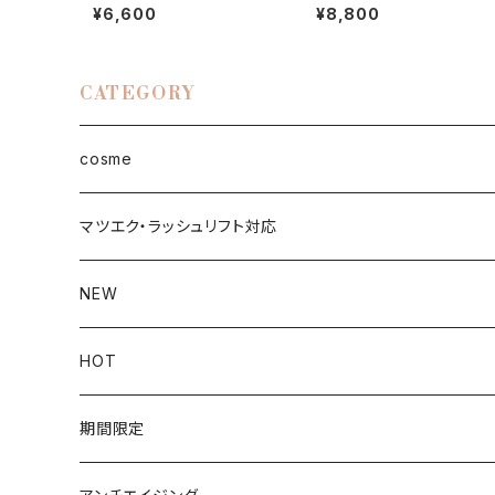
セラム
ーション【詰替】パフ付き
¥6,600
¥8,800
CATEGORY
cosme
face
マツエク・ラッシュリフト対応
ファンデーション
eye
NEW
UVケア
まつ毛美容液
Lip
HOT
化粧下地
マスカラ
Day
brow
期間限定
クレンジング
アイライナー
Night
ティント
body
キャンペーン