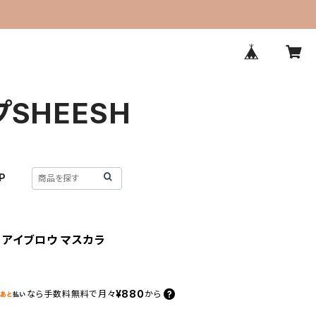
プSHEESH
P
】 アイブロウ マスカラ
¥880
なら
手数料無料で
月々
から