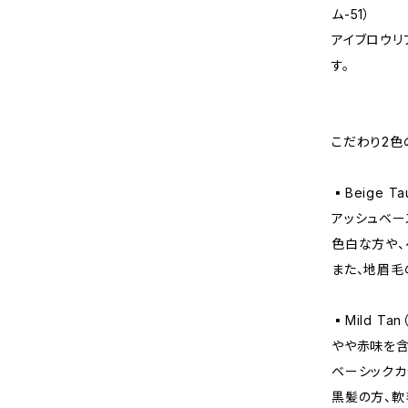
ム-51）
アイブロウリ
す。
こだわり2色
▪Beige 
アッシュベー
色白な方や、
また、地眉毛
▪Mild Ta
やや赤味を含
ベーシックカ
黒髪の方、軟