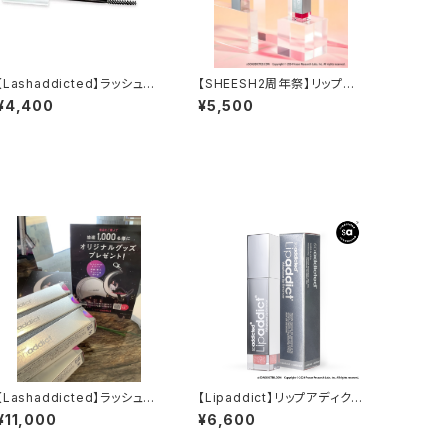
【Lashaddicted】ラッシュア
【SHEESH2周年祭】リップア
ディクト メジャーエクステン
ディクト ¥¥6,600(税込)→
¥4,400
¥5,500
ションマスカラ
¥5,500(税込)
【Lashaddicted】ラッシュア
【Lipaddict】リップアディクト
ディクト アイラッシュ コン
208ラズルダズル
¥11,000
¥6,600
ディショニングセラム アドバ
ンス