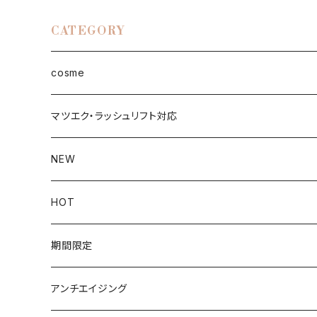
CATEGORY
cosme
face
マツエク・ラッシュリフト対応
ファンデーション
eye
NEW
UVケア
まつ毛美容液
Lip
HOT
化粧下地
マスカラ
Day
brow
期間限定
クレンジング
アイライナー
Night
ティント
body
キャンペーン
アンチエイジング