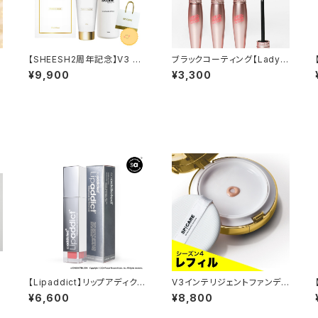
【SHEESH2周年記念】V3 VS
ブラックコーティング【Ladyc
PIC クレイパック＋Cマスク＋
oco】ラッシュマスカラ チャ
¥9,900
¥3,300
アクアゲル＋オリジナルショッ
ームインクリージス
パー付き特別セット
【Lipaddict】リップアディクト
V3インテリジェントファンデ
フ
207イノセンス
ーション【詰替】パフ付き
¥6,600
¥8,800