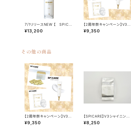
7/1リリースNEW 【 SPICA
【2周年祭キャンペーン】V3
RE 】V3 VSPIC R
VSPIC Cサンセラム＋Cマ
¥13,200
¥9,350
スク＋デリバリーC 3点セッ
ト
その他の商品
【2周年祭キャンペーン】V3
【SPICARE】V3シャイニング
VSPIC Cサンセラム＋Cマ
ファンデーションレフィル（パ
¥9,350
¥8,250
スク＋デリバリーC 3点セッ
付き）
ト