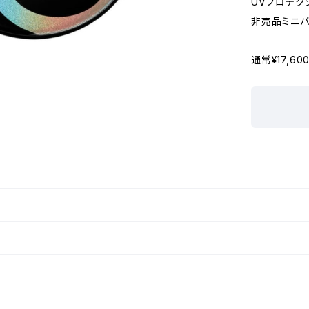
UVプロテクシ
非売品ミニパ
通常¥17,60