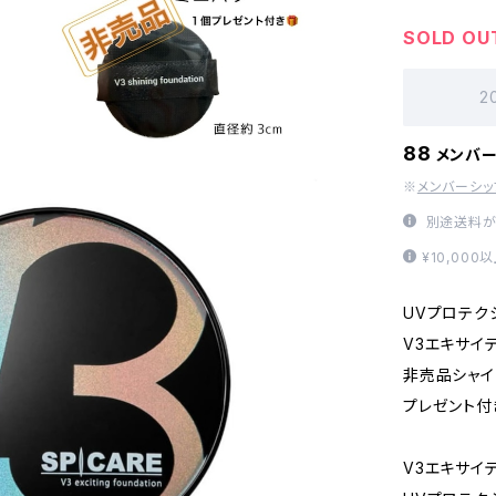
SOLD OU
2
88
メンバ
※
メンバーシ
別途送料が
¥10,00
UVプロテク
V3エキサイ
非売品シャイ
プレゼント付
V3エキサイテ