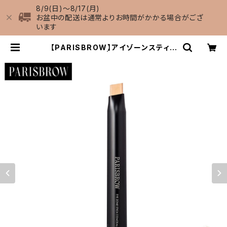
8/9(日)〜8/17(月)
お盆中の配送は通常よりお時間がかかる場合がござ
います
【PARISBROW】アイゾーンスティッ
クコンシーラー | spoon⁺eyelash
オンライン ショップSHEESH