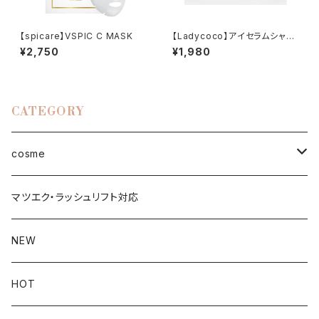
【spicare】VSPIC C MASK
【Ladycoco】アイセラムシャン
プーベイビーバブル
¥2,750
¥1,980
CATEGORY
cosme
face
マツエク・ラッシュリフト対応
ファンデーション
eye
NEW
UVケア
まつ毛美容液
Lip
HOT
化粧下地