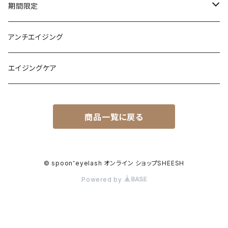
マスカラ
Day
brow
期間限定
クレンジング
アイライナー
Night
ティント
body
キャンペーン
アンチエイジング
プランパー
ファンデーション
エイジングケア
商品一覧に戻る
© spoon⁺eyelash オンライン ショップSHEESH
Powered by