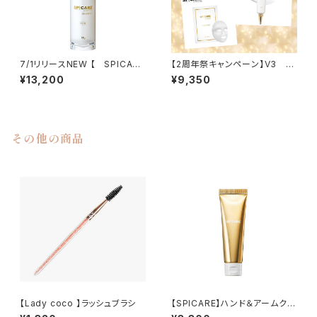
7/1リリースNEW 【 SPICARE
【2周年祭キャンペーン】V3 V
】V3 VSPIC R
SPIC Cサンセラム＋Cマスク
¥13,200
¥9,350
＋デリバリーC 3点セット
その他の商品
【Lady coco 】ラッシュブラシ
【SPICARE】ハンド＆アームクリ
ーム