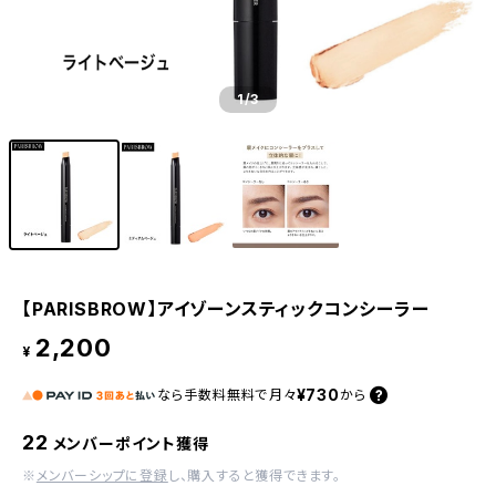
1
/3
【PARISBROW】アイゾーンスティックコンシーラー
2,200
¥
¥730
なら
手数料無料で
月々
から
22
メンバーポイント獲得
※
メンバーシップに登録
し、購入すると獲得できます。